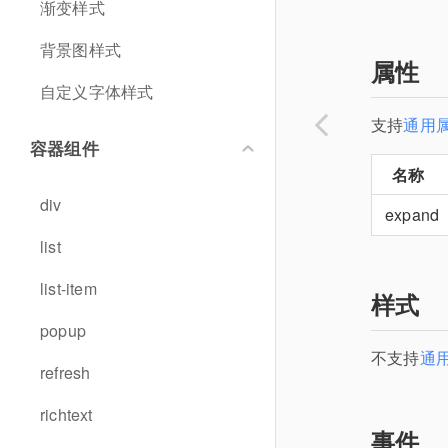
渐变样式
背景图样式
属性
自定义字体样式
支持
通用
容器组件
名称
div
expand
list
list-item
样式
popup
不支持
通
refresh
richtext
事件