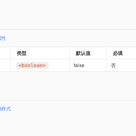
属性
类型
默认值
必填
false
否
<boolean>
用样式