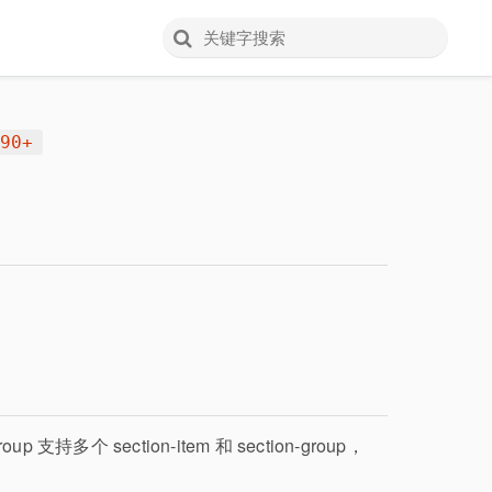
090+
roup 支持多个 section-item 和 section-group，
略。