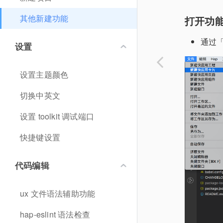
其他新建功能
打开功
通过
设置
设置主题颜色
切换中英文
设置 toolkit 调试端口
快捷键设置
代码编辑
ux 文件语法辅助功能
hap-eslint 语法检查