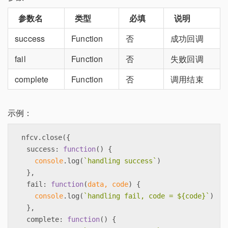
参数名
类型
必填
说明
success
Function
否
成功回调
fail
Function
否
失败回调
complete
Function
否
调用结束
示例：
nfcv.close({

success
: 
function
(
) 
{

console
.log(
`handling success`
)

  },

fail
: 
function
(
data, code
) 
{

console
.log(
`handling fail, code = 
${code}
`
)

  },

complete
: 
function
(
) 
{
